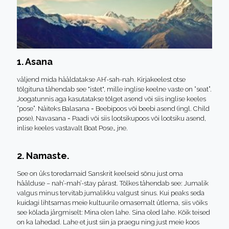
1. Asana
väljend mida hääldatakse AH’-sah-nah. Kirjakeelest otse
tõlgituna tähendab see "istet", mille inglise keelne vaste on “seat”.
Joogatunnis aga kasutatakse tõlget asend või siis inglise keeles
“pose”. Näiteks Balasana = Beebipoos või beebi asend (ingl. Child
pose), Navasana = Paadi või siis lootsikupoos või lootsiku asend,
inlise keeles vastavalt Boat Pose… jne.
2. Namaste.
See on üks toredamaid Sanskrit keelseid sõnu just oma
häälduse – nah’-mah’-stay pärast. Tõlkes tähendab see: Jumalik
valgus minus tervitab jumalikku valgust sinus. Kui peaks seda
kuidagi lihtsamas meie kultuurile omasemalt ütlema, siis võiks
see kõlada järgmiselt: Mina olen lahe. Sina oled lahe. Kõik teised
on ka lahedad. Lahe et just siin ja praegu ning just meie koos