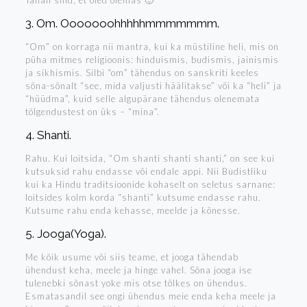
Tänan sind, et oled olemas 🙂
3. Om. Ooooooohhhhhmmmmmmm.
“Om” on korraga nii mantra, kui ka müstiline heli, mis on
püha mitmes religioonis: hinduismis, budismis, jainismis
ja sikhismis. Silbi “om” tähendus on sanskriti keeles
sõna-sõnalt “see, mida valjusti häälitakse” või ka “heli” ja
“hüüdma”, kuid selle algupärane tähendus olenemata
tõlgendustest on üks – “mina”.
4. Shanti.
Rahu. Kui loitsida, “Om shanti shanti shanti,” on see kui
kutsuksid rahu endasse või endale appi. Nii Budistliku
kui ka Hindu traditsioonide kohaselt on seletus sarnane:
loitsides kolm korda “shanti” kutsume endasse rahu.
Kutsume rahu enda kehasse, meelde ja kõnesse.
5. Jooga(Yoga).
Me kõik usume või siis teame, et jooga tähendab
ühendust keha, meele ja hinge vahel. Sõna jooga ise
tulenebki sõnast yoke mis otse tõlkes on ühendus.
Esmatasandil see ongi ühendus meie enda keha meele ja