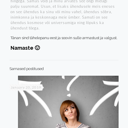
hingega. Samas võib ja minu arvates see ongi midagi
palju suuremat. Usun, et lisaks ühendusele meis eneses
on see ühendus ka sinu või minu vahel, ühendus sõbra,
inimkonna ja keskonnaga meie ümber. Samuti on see
ühendus kosmose või universumiga ning lõpuks ka
ühendust tõega.
Tänan sind tähelepanu eest ja soovin sulle armastust ja valgust.
Namaste 🙂
Sarnased postitused
January 20, 2019