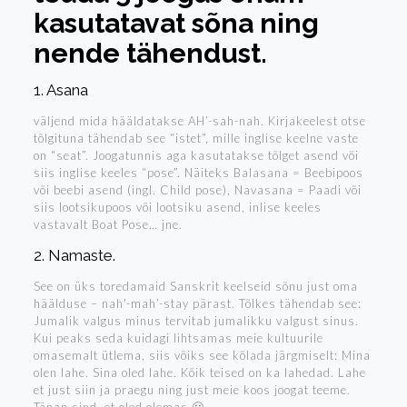
kasutatavat sõna ning
nende tähendust.
1. Asana
väljend mida hääldatakse AH’-sah-nah. Kirjakeelest otse
tõlgituna tähendab see “istet”, mille inglise keelne vaste
on “seat”. Joogatunnis aga kasutatakse tõlget asend või
siis inglise keeles “pose”. Näiteks Balasana = Beebipoos
või beebi asend (ingl. Child pose), Navasana = Paadi või
siis lootsikupoos või lootsiku asend, inlise keeles
vastavalt Boat Pose… jne.
2. Namaste.
See on üks toredamaid Sanskrit keelseid sõnu just oma
häälduse – nah’-mah’-stay pärast. Tõlkes tähendab see:
Jumalik valgus minus tervitab jumalikku valgust sinus.
Kui peaks seda kuidagi lihtsamas meie kultuurile
omasemalt ütlema, siis võiks see kõlada järgmiselt: Mina
olen lahe. Sina oled lahe. Kõik teised on ka lahedad. Lahe
et just siin ja praegu ning just meie koos joogat teeme.