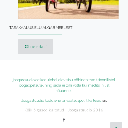
TASAKAALUS ELU ALGAB MEELEST
Loe edasi
joogastuudio.ee kodulehel olev sisu põhineb traditsioonilistel
joogaõpetsutel ning seda ei tohi võtta kui meditsiinilist
nõuannet.
Joogastuudio kodulehe privaatsuspoliitika leiad
siit
Kõik õigused kaitstud - Joogastuudio 2016