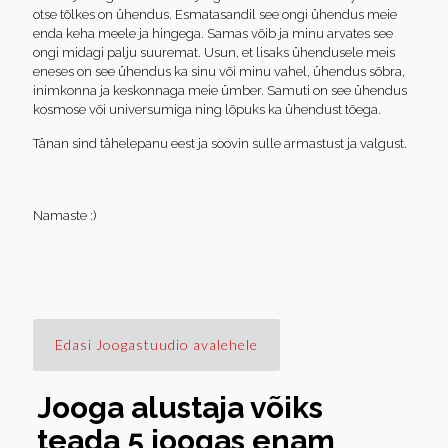
otse tõlkes on ühendus. Esmatasandil see ongi ühendus meie
enda keha meele ja hingega. Samas võib ja minu arvates see
ongi midagi palju suuremat. Usun, et lisaks ühendusele meis
eneses on see ühendus ka sinu või minu vahel, ühendus sõbra,
inimkonna ja keskonnaga meie ümber. Samuti on see ühendus
kosmose või universumiga ning lõpuks ka ühendust tõega.
Tänan sind tähelepanu eest ja soovin sulle armastust ja valgust.
Namaste :)
Edasi Joogastuudio avalehele
Jooga alustaja võiks
teada 5 joogas enam